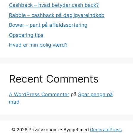
Cashback – hvad betyder cash back?
Rabble – cashback på dagligvareindkøb
Bower – pant på affaldssortering
Opsparing tips
Hvad er min bolig værd?
Recent Comments
A WordPress Commenter
på
Spar penge på
mad
© 2026 Privatøkonomi
• Bygget med
GeneratePress