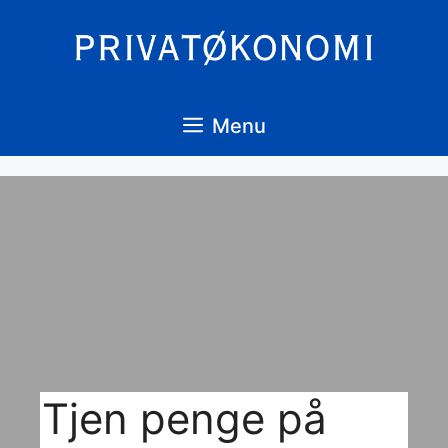
Hop
til
indhold
Menu
Tjen penge på