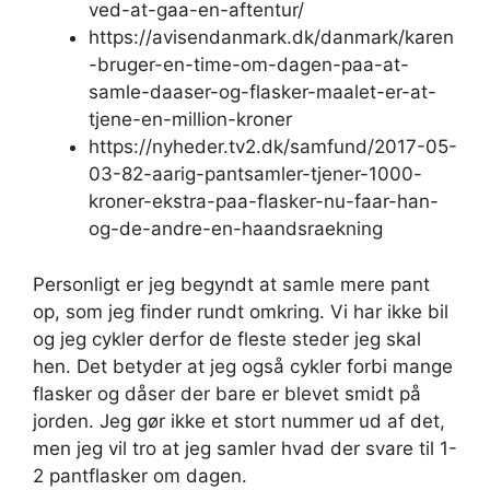
ved-at-gaa-en-aftentur/
https://avisendanmark.dk/danmark/karen
-bruger-en-time-om-dagen-paa-at-
samle-daaser-og-flasker-maalet-er-at-
tjene-en-million-kroner
https://nyheder.tv2.dk/samfund/2017-05-
03-82-aarig-pantsamler-tjener-1000-
kroner-ekstra-paa-flasker-nu-faar-han-
og-de-andre-en-haandsraekning
Personligt er jeg begyndt at samle mere pant
op, som jeg finder rundt omkring. Vi har ikke bil
og jeg cykler derfor de fleste steder jeg skal
hen. Det betyder at jeg også cykler forbi mange
flasker og dåser der bare er blevet smidt på
jorden. Jeg gør ikke et stort nummer ud af det,
men jeg vil tro at jeg samler hvad der svare til 1-
2 pantflasker om dagen.