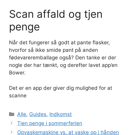
Scan affald og tjen
penge
Når det fungerer så godt at pante flasker,
hvorfor så ikke smide pant på anden
fødevareremballage også? Den tanke er der
nogle der har tænkt, og derefter lavet app’en
Bower.
Det er en app der giver dig mulighed for at
scanne
Kategorier
Alle
,
Guides
,
Indkomst
Tjen penge i sommerferien
Opvaskemaskine vs. at vaske op i hånden